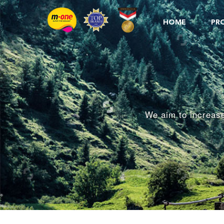
HOME
PR
We aim to increase