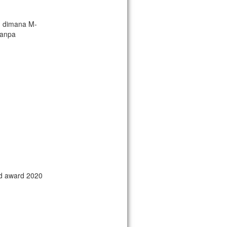
g dimana M-
tanpa
d award 2020