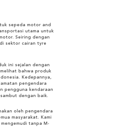
ntuk sepeda motor and
ansportasi utama untuk
motor. Seiring dengan
i sektor cairan tyre
duk ini sejalan dengan
i melihat bahwa produk
Indonesia. Kedepannya,
elamatan pengendara
dan pengguna kendaraan
isambut dengan baik.
unakan oleh pengendara
emua masyarakat. Kami
h mengemudi tanpa M-