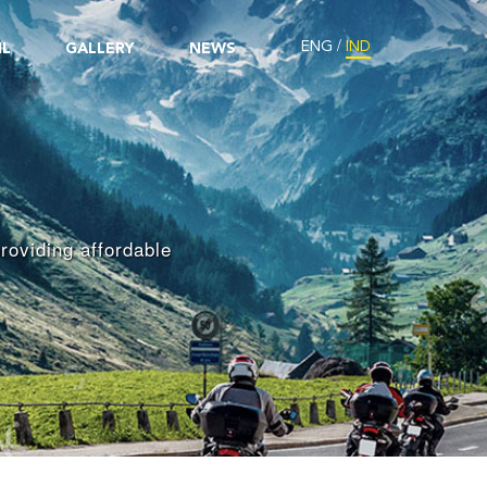
/
ENG
IND
IL
GALLERY
NEWS
roviding affordable