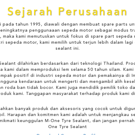
Sejarah Perusahaan
ri pada tahun 1995, diawali dengan membuat spare parts u
meningkatnya penggunaaan sepeda motor sebagai modus tr
, maka kami memutuskan untuk fokus di spare part sepeda 
i sepeda motor, kami memilih untuk terjun lebih dalam lagi d
sealant ini.
ealant dilahirkan berdasarkan dari teknologi Thailand. Pro
ga kami dalam memproduksi lem selama 50 tahun silam. Kam
ampak positif di industri sepeda motor dan pemakainya di 
pengguna kendaraan untuk mengerti dan mengambil alih kes
n roda ban tidak bocor. Kami juga mendidik pemilik toko 
oduk kami. Tanggapan masyarakat terhadap produk kami d
bahkan banyak produk dan aksesoris yang cocok untuk dig
il. Harapan dan komitmen kami adalah untuk menjangkau s
nikmati keunggulan M-One Tyre Sealant, dan jangan perna
One Tyre Sealant