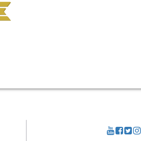
Call Center
021 9999 8185
0822 6000 3885
sales@m-1.co.id