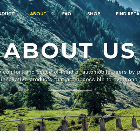
ODUCT
ABOUT
FAQ
SHOP
FIND RETA
ABOUT US
 comfort and peace of mind of automobile users by p
innovative products that are accessible to everyone.